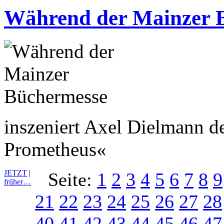
Während der Mainzer 
inszeniert Axel Dielmann d
Prometheus«
JETZT
|
Seite:
1
2
3
4
5
6
7
8
9
früher…
21
22
23
24
25
26
27
28
40
41
42
43
44
45
46
47