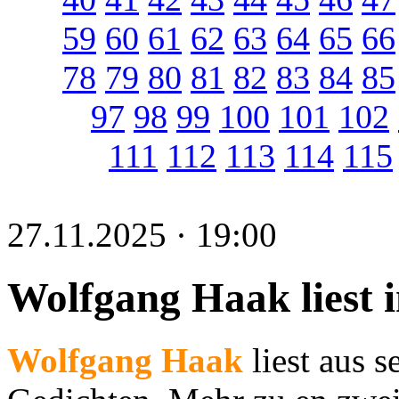
59
60
61
62
63
64
65
66
78
79
80
81
82
83
84
85
97
98
99
100
101
102
111
112
113
114
115
27.11.2025 · 19:00
Wolfgang Haak liest 
Wolfgang Haak
liest aus 