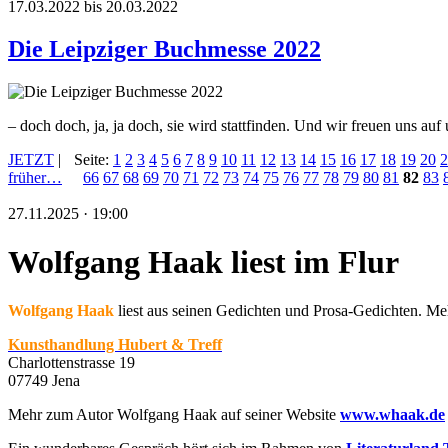
17.03.2022 bis 20.03.2022
Die Leipziger Buchmesse 2022
– doch doch, ja, ja doch, sie wird stattfinden. Und wir freuen uns au
JETZT
|
Seite:
1
2
3
4
5
6
7
8
9
10
11
12
13
14
15
16
17
18
19
20
2
früher…
66
67
68
69
70
71
72
73
74
75
76
77
78
79
80
81
82
83
27.11.2025 · 19:00
Wolfgang Haak liest im Flur
Wolfgang Haak
liest aus seinen Gedichten und Prosa-Gedichten. 
Kunsthandlung Hubert & Treff
Charlottenstrasse 19
07749 Jena
Mehr zum Autor Wolfgang Haak auf seiner Website
www.whaak.de