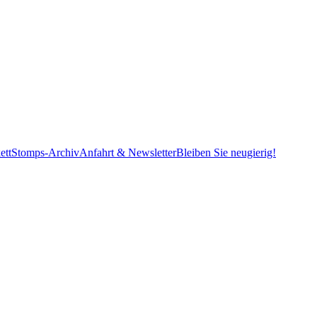
ett
Stomps-Archiv
Anfahrt & Newsletter
Bleiben Sie neugierig!