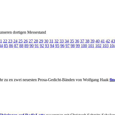
f unseren dortigen Messestand
1
22
23
24
25
26
27
28
29
30
31
32
33
34
35
36
37
38
39
40
41
42
43
84
85
86
87
88
89
90
91
92
93
94
95
96
97
98
99
100
101
102
103
10
Mehr zu en zwei neuesten Prosa-Gedicht-Bänden von Wolfgang Haak
fi