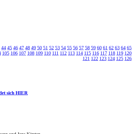
44
45
46
47
48
49
50
51
52
53
54
55
56
57
58
59
60
61
62
63
64
65
4
105
106
107
108
109
110
111
112
113
114
115
116
117
118
119
120
121
122
123
124
125
126
ndet sich HIER