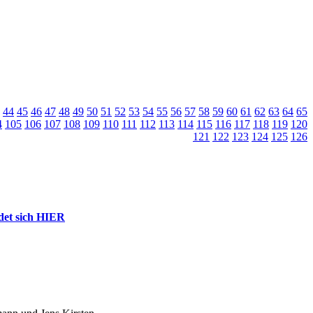
44
45
46
47
48
49
50
51
52
53
54
55
56
57
58
59
60
61
62
63
64
65
4
105
106
107
108
109
110
111
112
113
114
115
116
117
118
119
120
121
122
123
124
125
126
ndet sich HIER