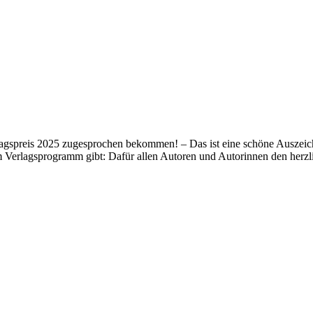
lagspreis 2025 zugesprochen bekommen! – Das ist eine schöne Auszeich
m Verlagsprogramm gibt: Dafür allen Autoren und Autorinnen den her