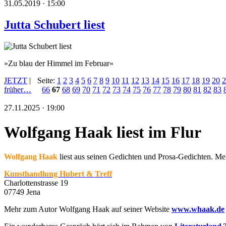
31.05.2019 · 15:00
Jutta Schubert liest
»Zu blau der Himmel im Februar«
JETZT
|
Seite:
1
2
3
4
5
6
7
8
9
10
11
12
13
14
15
16
17
18
19
20
2
früher…
66
67
68
69
70
71
72
73
74
75
76
77
78
79
80
81
82
83
27.11.2025 · 19:00
Wolfgang Haak liest im Flur
Wolfgang Haak
liest aus seinen Gedichten und Prosa-Gedichten. 
Kunsthandlung Hubert & Treff
Charlottenstrasse 19
07749 Jena
Mehr zum Autor Wolfgang Haak auf seiner Website
www.whaak.de