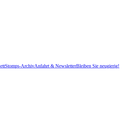
ett
Stomps-Archiv
Anfahrt & Newsletter
Bleiben Sie neugierig!