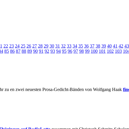
1
22
23
24
25
26
27
28
29
30
31
32
33
34
35
36
37
38
39
40
41
42
43
84
85
86
87
88
89
90
91
92
93
94
95
96
97
98
99
100
101
102
103
10
Mehr zu en zwei neuesten Prosa-Gedicht-Bänden von Wolfgang Haak
fi