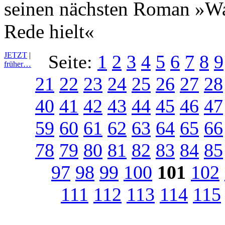
seinen nächsten Roman »War
Rede hielt«
JETZT
|
Seite:
1
2
3
4
5
6
7
8
9
früher…
21
22
23
24
25
26
27
28
40
41
42
43
44
45
46
47
59
60
61
62
63
64
65
66
78
79
80
81
82
83
84
85
97
98
99
100
101
102
111
112
113
114
115