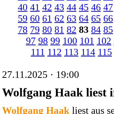
40
41
42
43
44
45
46
47
59
60
61
62
63
64
65
66
78
79
80
81
82
83
84
85
97
98
99
100
101
102
111
112
113
114
115
27.11.2025 · 19:00
Wolfgang Haak liest 
Wolfgang Haak
liest aus 