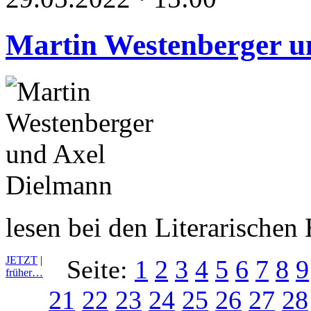
Martin Westenberger u
lesen bei den Literarische
JETZT
|
Seite:
1
2
3
4
5
6
7
8
9
früher…
21
22
23
24
25
26
27
28