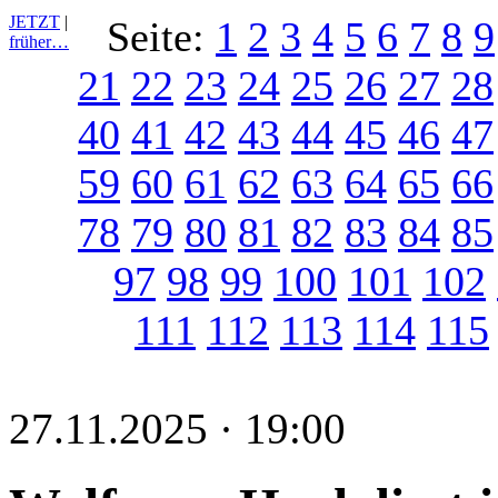
JETZT
|
Seite:
1
2
3
4
5
6
7
8
9
früher…
21
22
23
24
25
26
27
28
40
41
42
43
44
45
46
47
59
60
61
62
63
64
65
66
78
79
80
81
82
83
84
85
97
98
99
100
101
102
111
112
113
114
115
27.11.2025 · 19:00