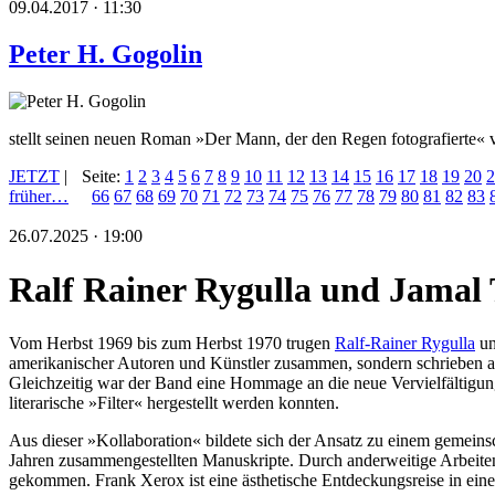
09.04.2017 · 11:30
Peter H. Gogolin
stellt seinen neuen Roman »Der Mann, der den Regen fotografierte« 
JETZT
|
Seite:
1
2
3
4
5
6
7
8
9
10
11
12
13
14
15
16
17
18
19
20
2
früher…
66
67
68
69
70
71
72
73
74
75
76
77
78
79
80
81
82
83
26.07.2025 · 19:00
Ralf Rainer Rygulla und Jamal 
Vom Herbst 1969 bis zum Herbst 1970 trugen
Ralf-Rainer Rygulla
un
amerikanischer Autoren und Künstler zusammen, sondern schrieben auc
Gleichzeitig war der Band eine Hommage an die neue Vervielfältigungs
literarische »Filter« hergestellt werden konnten.
Aus dieser »Kollaboration« bildete sich der Ansatz zu einem gemein
Jahren zusammengestellten Manuskripte. Durch anderweitige Arbeite
gekommen. Frank Xerox ist eine ästhetische Entdeckungsreise in eine 