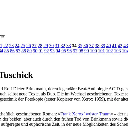
vor
1
22
23
24
25
26
27
28
29
30
31
32
33
34
35
36
37
38
39
40
41
42
43
84
85
86
87
88
89
90
91
92
93
94
95
96
97
98
99
100
101
102
103
10
Tuschick
d Rolf Dieter Brinkmann, deren legendäre Beat-Anthologie ACID gera
h selbst neue Texte, als Duo. Die im Wechsel geschriebenen Texte sol
technik der Fotokopie (erster Kopierer von Xerox 1959), mit der altern
schaftlich geschriebenen Roman: »
Frank Xerox’ wüster Traum
« – der n
n der beiden, aber auch durch den frühen Tod von Brinkmann sowie di
aufgeregte und euphorische Zeit, in der neue Möglichkeiten des Schrei