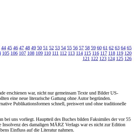
44
45
46
47
48
49
50
51
52
53
54
55
56
57
58
59
60
61
62
63
64
65
4
105
106
107
108
109
110
111
112
113
114
115
116
117
118
119
120
121
122
123
124
125
126
de erschienen war, nicht nur gemeinsam Texte und Bilder US-
lten eine neue literarische Gattung ohne Autor begründen.
ative Publikationsformen schnell, preiswert und ohne traditionelle
un bei uns vorliegt. Hauptteil des Buches bilden Faksimiles der vor 55
e Insolvenz des damaligen MÄRZ Verlags war es nicht zur Edition
bens Einfluss auf die Literatur nahmen.