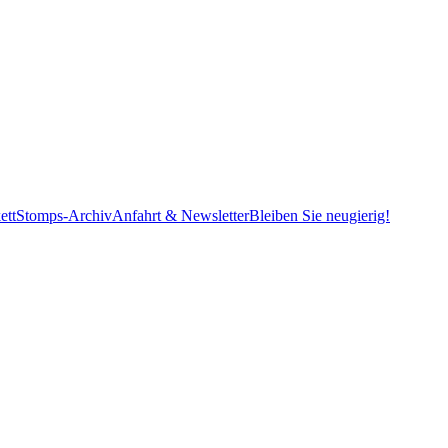
ett
Stomps-Archiv
Anfahrt & Newsletter
Bleiben Sie neugierig!