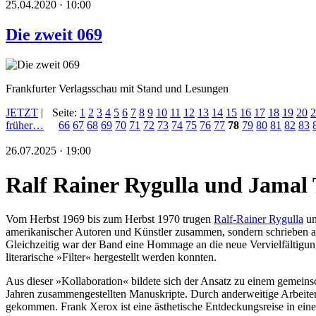
25.04.2020 · 10:00
Die zweit 069
Frankfurter Verlagsschau mit Stand und Lesungen
JETZT
|
Seite:
1
2
3
4
5
6
7
8
9
10
11
12
13
14
15
16
17
18
19
20
2
früher…
66
67
68
69
70
71
72
73
74
75
76
77
78
79
80
81
82
83
26.07.2025 · 19:00
Ralf Rainer Rygulla und Jamal 
Vom Herbst 1969 bis zum Herbst 1970 trugen
Ralf-Rainer Rygulla
un
amerikanischer Autoren und Künstler zusammen, sondern schrieben auc
Gleichzeitig war der Band eine Hommage an die neue Vervielfältigungs
literarische »Filter« hergestellt werden konnten.
Aus dieser »Kollaboration« bildete sich der Ansatz zu einem gemein
Jahren zusammengestellten Manuskripte. Durch anderweitige Arbeite
gekommen. Frank Xerox ist eine ästhetische Entdeckungsreise in eine 