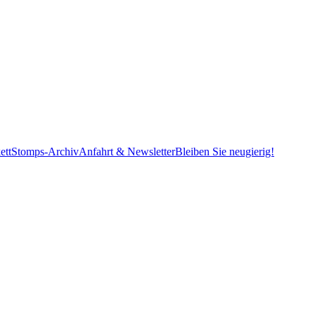
ett
Stomps-Archiv
Anfahrt & Newsletter
Bleiben Sie neugierig!