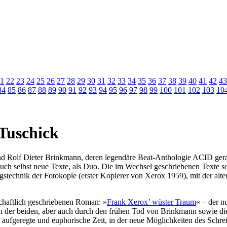
1
22
23
24
25
26
27
28
29
30
31
32
33
34
35
36
37
38
39
40
41
42
43
84
85
86
87
88
89
90
91
92
93
94
95
96
97
98
99
100
101
102
103
10
Tuschick
d Rolf Dieter Brinkmann, deren legendäre Beat-Anthologie ACID gera
h selbst neue Texte, als Duo. Die im Wechsel geschriebenen Texte sol
technik der Fotokopie (erster Kopierer von Xerox 1959), mit der altern
schaftlich geschriebenen Roman: »
Frank Xerox’ wüster Traum
« – der n
n der beiden, aber auch durch den frühen Tod von Brinkmann sowie di
aufgeregte und euphorische Zeit, in der neue Möglichkeiten des Schrei