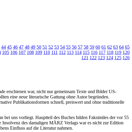
44
45
46
47
48
49
50
51
52
53
54
55
56
57
58
59
60
61
62
63
64
65
4
105
106
107
108
109
110
111
112
113
114
115
116
117
118
119
120
121
122
123
124
125
126
de erschienen war, nicht nur gemeinsam Texte und Bilder US-
lten eine neue literarische Gattung ohne Autor begründen.
ative Publikationsformen schnell, preiswert und ohne traditionelle
un bei uns vorliegt. Hauptteil des Buches bilden Faksimiles der vor 55
e Insolvenz des damaligen MÄRZ Verlags war es nicht zur Edition
bens Einfluss auf die Literatur nahmen.