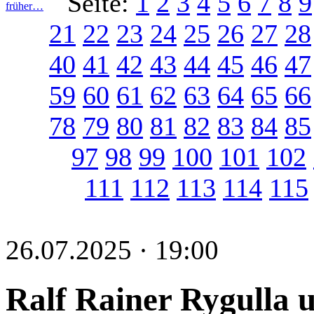
Seite:
1
2
3
4
5
6
7
8
9
früher…
21
22
23
24
25
26
27
28
40
41
42
43
44
45
46
47
59
60
61
62
63
64
65
66
78
79
80
81
82
83
84
85
97
98
99
100
101
102
111
112
113
114
115
26.07.2025 · 19:00
Ralf Rainer Rygulla 