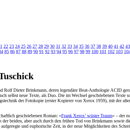
1
22
23
24
25
26
27
28
29
30
31
32
33
34
35
36
37
38
39
40
41
42
43
84
85
86
87
88
89
90
91
92
93
94
95
96
97
98
99
100
101
102
103
10
Tuschick
d Rolf Dieter Brinkmann, deren legendäre Beat-Anthologie ACID gera
h selbst neue Texte, als Duo. Die im Wechsel geschriebenen Texte sol
technik der Fotokopie (erster Kopierer von Xerox 1959), mit der altern
schaftlich geschriebenen Roman: »
Frank Xerox’ wüster Traum
« – der n
n der beiden, aber auch durch den frühen Tod von Brinkmann sowie di
aufgeregte und euphorische Zeit, in der neue Möglichkeiten des Schrei