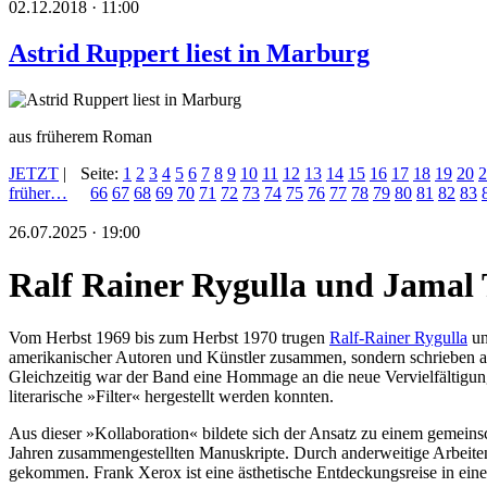
02.12.2018 · 11:00
Astrid Ruppert liest in Marburg
aus früherem Roman
JETZT
|
Seite:
1
2
3
4
5
6
7
8
9
10
11
12
13
14
15
16
17
18
19
20
2
früher…
66
67
68
69
70
71
72
73
74
75
76
77
78
79
80
81
82
83
26.07.2025 · 19:00
Ralf Rainer Rygulla und Jamal 
Vom Herbst 1969 bis zum Herbst 1970 trugen
Ralf-Rainer Rygulla
un
amerikanischer Autoren und Künstler zusammen, sondern schrieben auc
Gleichzeitig war der Band eine Hommage an die neue Vervielfältigungs
literarische »Filter« hergestellt werden konnten.
Aus dieser »Kollaboration« bildete sich der Ansatz zu einem gemein
Jahren zusammengestellten Manuskripte. Durch anderweitige Arbeite
gekommen. Frank Xerox ist eine ästhetische Entdeckungsreise in eine 