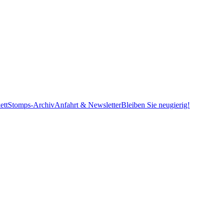
ett
Stomps-Archiv
Anfahrt & Newsletter
Bleiben Sie neugierig!