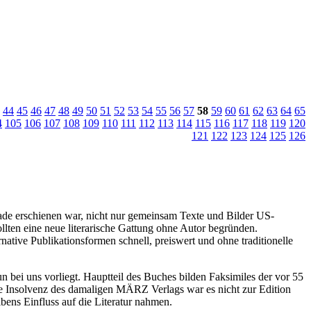
44
45
46
47
48
49
50
51
52
53
54
55
56
57
58
59
60
61
62
63
64
65
4
105
106
107
108
109
110
111
112
113
114
115
116
117
118
119
120
121
122
123
124
125
126
de erschienen war, nicht nur gemeinsam Texte und Bilder US-
lten eine neue literarische Gattung ohne Autor begründen.
ative Publikationsformen schnell, preiswert und ohne traditionelle
un bei uns vorliegt. Hauptteil des Buches bilden Faksimiles der vor 55
e Insolvenz des damaligen MÄRZ Verlags war es nicht zur Edition
bens Einfluss auf die Literatur nahmen.