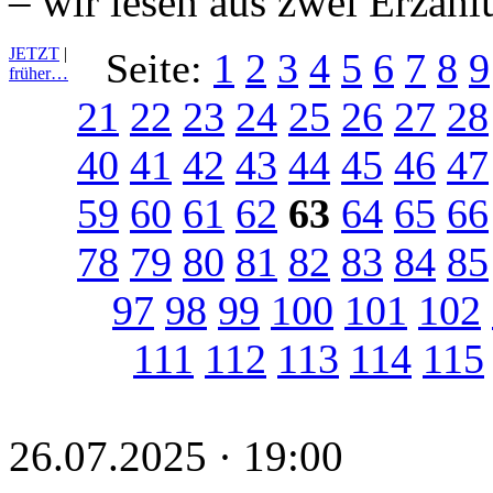
– wir lesen aus zwei Erzäh
JETZT
|
Seite:
1
2
3
4
5
6
7
8
9
früher…
21
22
23
24
25
26
27
28
40
41
42
43
44
45
46
47
59
60
61
62
63
64
65
66
78
79
80
81
82
83
84
85
97
98
99
100
101
102
111
112
113
114
115
26.07.2025 · 19:00