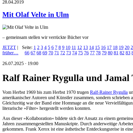
28.04.2019
Mit Olaf Velte in Ulm
– gemeinsam stellen wir verrückte Bücher vor
JETZT
|
Seite:
1
2
3
4
5
6
7
8
9
10
11
12
13
14
15
16
17
18
19
20
2
früher…
66
67
68
69
70
71
72
73
74
75
76
77
78
79
80
81
82
83
26.07.2025 · 19:00
Ralf Rainer Rygulla und Jamal 
Vom Herbst 1969 bis zum Herbst 1970 trugen
Ralf-Rainer Rygulla
un
amerikanischer Autoren und Künstler zusammen, sondern schrieben auc
Gleichzeitig war der Band eine Hommage an die neue Vervielfältigungs
literarische »Filter« hergestellt werden konnten.
Aus dieser »Kollaboration« bildete sich der Ansatz zu einem gemein
Jahren zusammengestellten Manuskripte. Durch anderweitige Arbeite
gekommen. Frank Xerox ist eine ästhetische Entdeckungsreise in eine 