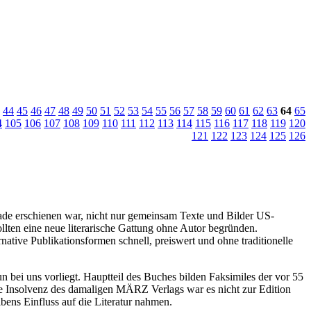
44
45
46
47
48
49
50
51
52
53
54
55
56
57
58
59
60
61
62
63
64
65
4
105
106
107
108
109
110
111
112
113
114
115
116
117
118
119
120
121
122
123
124
125
126
de erschienen war, nicht nur gemeinsam Texte und Bilder US-
lten eine neue literarische Gattung ohne Autor begründen.
ative Publikationsformen schnell, preiswert und ohne traditionelle
un bei uns vorliegt. Hauptteil des Buches bilden Faksimiles der vor 55
e Insolvenz des damaligen MÄRZ Verlags war es nicht zur Edition
bens Einfluss auf die Literatur nahmen.