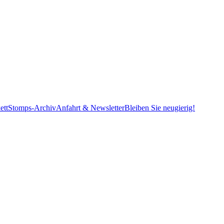
ett
Stomps-Archiv
Anfahrt & Newsletter
Bleiben Sie neugierig!