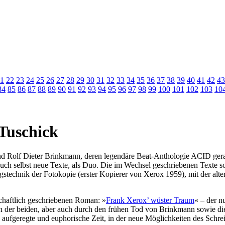
1
22
23
24
25
26
27
28
29
30
31
32
33
34
35
36
37
38
39
40
41
42
43
84
85
86
87
88
89
90
91
92
93
94
95
96
97
98
99
100
101
102
103
10
Tuschick
d Rolf Dieter Brinkmann, deren legendäre Beat-Anthologie ACID gera
h selbst neue Texte, als Duo. Die im Wechsel geschriebenen Texte sol
technik der Fotokopie (erster Kopierer von Xerox 1959), mit der altern
schaftlich geschriebenen Roman: »
Frank Xerox’ wüster Traum
« – der n
n der beiden, aber auch durch den frühen Tod von Brinkmann sowie di
aufgeregte und euphorische Zeit, in der neue Möglichkeiten des Schrei