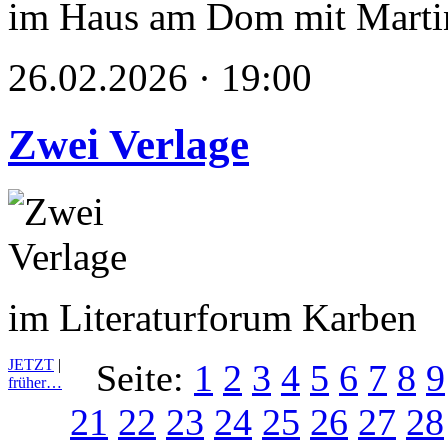
im Haus am Dom mit Marti
26.02.2026 · 19:00
Zwei Verlage
im Literaturforum Karben
JETZT
|
Seite:
1
2
3
4
5
6
7
8
9
früher…
21
22
23
24
25
26
27
28