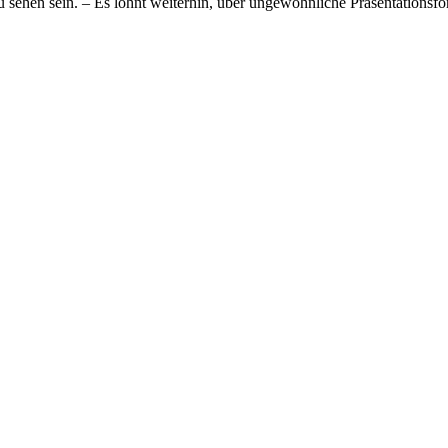
u sehen sein. – Es lohnt weiterhin, über ungewöhnliche Präsentationsfo