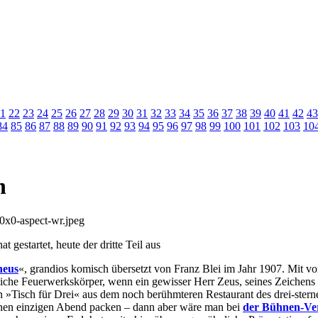
1
22
23
24
25
26
27
28
29
30
31
32
33
34
35
36
37
38
39
40
41
42
43
84
85
86
87
88
89
90
91
92
93
94
95
96
97
98
99
100
101
102
103
10
n
gestartet, heute der dritte Teil aus
heus
«, grandios komisch übersetzt von Franz Blei im Jahr 1907. Mit von
iche Feuerwerkskörper, wenn ein gewisser Herr Zeus, seines Zeichens »
 »Tisch für Drei« aus dem noch berühmteren Restaurant des drei-ster
einen einzigen Abend packen – dann aber wäre man bei
der Bühnen-Ver