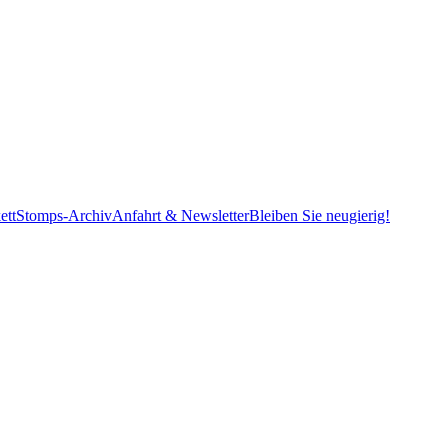
ett
Stomps-Archiv
Anfahrt & Newsletter
Bleiben Sie neugierig!