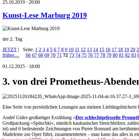
25.10.2019 · 20:00
Kunst-Lese Marburg 2019
der 2. Tag
JETZT
|
Seite:
1
2
3
4
5
6
7
8
9
10
11
12
13
14
15
16
17
18
19
20
2
früher…
66
67
68
69
70
71
72
73
74
75
76
77
78
79
80
81
82
83
01.12.2025 · 18:00
3. von drei Prometheus-Abende
Eine Serie von persönlichen Lesungen aus meinen Lieblingsbüchern hat 
André Gides großartiger Erzählung »
Der schlechtgefesselte Promet
Großpackung »Spitschki«, nämlich kaukasischer Streichhölzer, zahlre
ist) und 6 bedeutende Zeichnungen von Pierre Bonnard am berühmten
Madeleine zur Oper führt, zusammentreten – man kann das alles in 