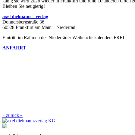
kann; sie wird 2026 wieder in Frankfurt und rund 10 anderen Orten z
Bleiben Sie neugierig!
axel dielmann – verlag
Donnersbergstraße 36
60528 Frankfurt am Main – Niederrad
Eintritt: im Rahmen des Niederräder Weihnachtskalenders FREI
ANFAHRT
« zurück «