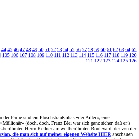
44
45
46
47
48
49
50
51
52
53
54
55
56
57
58
59
60
61
62
63
64
65
4
105
106
107
108
109
110
111
112
113
114
115
116
117
118
119
120
121
122
123
124
125
126
 der Partie sind ein Plüschstrauß alias »der Adler«, eine
Müllionär« (doch, doch, Franz Blei war sich ganz sicher, daß er’s
ne-berühmten Herrn Kellner am weltberühmten Boulevard, der von der
sion, die man sich auf meiner eigenen Website HIER
anschauen