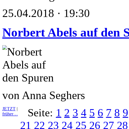
25.04.2018 · 19:30
Norbert Abels auf den 
von Anna Seghers
JETZT
|
Seite:
1
2
3
4
5
6
7
8
9
früher…
21
22
23
24
25
26
27
28