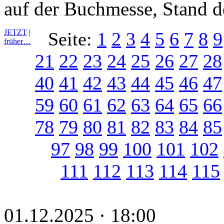
auf der Buchmesse, Stand de
JETZT
|
Seite:
1
2
3
4
5
6
7
8
9
früher…
21
22
23
24
25
26
27
28
40
41
42
43
44
45
46
47
59
60
61
62
63
64
65
66
78
79
80
81
82
83
84
85
97
98
99
100
101
102
111
112
113
114
115
01.12.2025 · 18:00