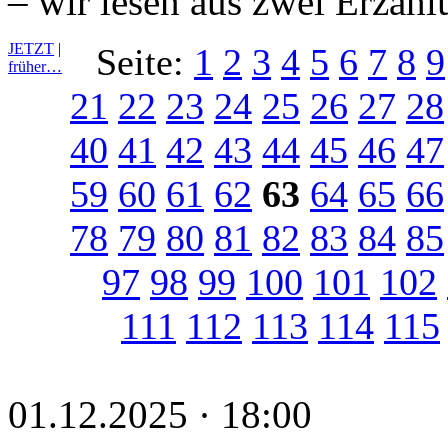
– wir lesen aus zwei Erzäh
JETZT
|
Seite:
1
2
3
4
5
6
7
8
9
früher…
21
22
23
24
25
26
27
28
40
41
42
43
44
45
46
47
59
60
61
62
63
64
65
66
78
79
80
81
82
83
84
85
97
98
99
100
101
102
111
112
113
114
115
01.12.2025 · 18:00