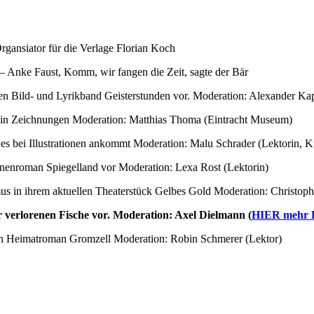
gansiator für die Verlage Florian Koch
 – Anke Faust, Komm, wir fangen die Zeit, sagte der Bär
inen Bild- und Lyrikband Geisterstunden vor. Moderation: Alexander Ka
be in Zeichnungen Moderation: Matthias Thoma (Eintracht Museum)
s bei Illustrationen ankommt Moderation: Malu Schrader (Lektorin, Ku
ionenroman Spiegelland vor Moderation: Lexa Rost (Lektorin)
s in ihrem aktuellen Theaterstück Gelbes Gold Moderation: Christoph
er verlorenen Fische vor. Moderation: Axel Dielmann (
HIER mehr De
en Heimatroman Gromzell Moderation: Robin Schmerer (Lektor)