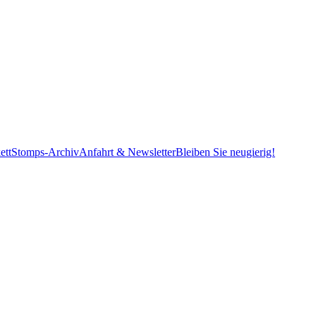
ett
Stomps-Archiv
Anfahrt & Newsletter
Bleiben Sie neugierig!