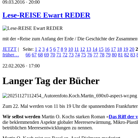
09.03.2016 · 20:00
Lese-REISE Ewart REDER
mit der »Reise zum Anfang der Erde / Die Geschichte der Zusamme
JETZT
|
Seite:
1
2
3
4
5
6
7
8
9
10
11
12
13
14
15
16
17
18
19
20
2
früher…
66
67
68
69
70
71
72
73
74
75
76
77
78
79
80
81
82
83
22.02.2026 · 17:00
Langer Tag der Bücher
Zum 22. Mal werden von 11 bis 19 Uhr die spannendsten Frankfurte
Wir selbst werden
Martin O. Kochs starken Roman »
Das
Riff der 
die beklemmenden Aspekte globaler Meereserwärmung, Mikro-Plastik 
betrüblichen Meeresentwicklungen zu nennen.