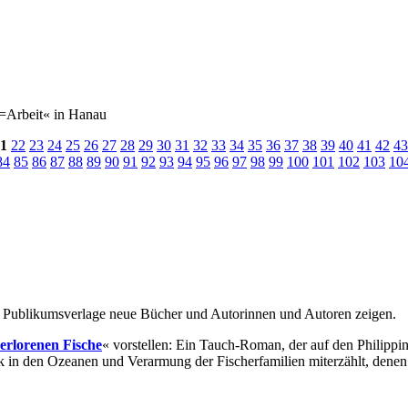
n=Arbeit« in Hanau
1
22
23
24
25
26
27
28
29
30
31
32
33
34
35
36
37
38
39
40
41
42
43
84
85
86
87
88
89
90
91
92
93
94
95
96
97
98
99
100
101
102
103
10
r Publikumsverlage neue Bücher und Autorinnen und Autoren zeigen.
verlorenen Fische
« vorstellen: Ein Tauch-Roman, der auf den Philippin
in den Ozeanen und Verarmung der Fischerfamilien miterzählt, denen 