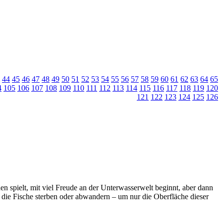
44
45
46
47
48
49
50
51
52
53
54
55
56
57
58
59
60
61
62
63
64
65
4
105
106
107
108
109
110
111
112
113
114
115
116
117
118
119
120
121
122
123
124
125
126
en spielt, mit viel Freude an der Unterwasserwelt beginnt, aber dann
die Fische sterben oder abwandern – um nur die Oberfläche dieser