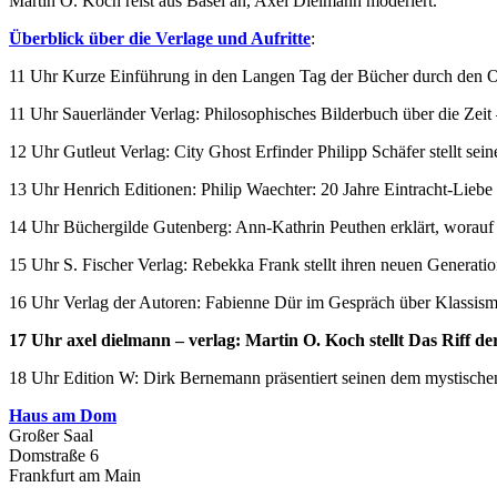
Martin O. Koch reist aus Basel an, Axel Dielmann moderiert.
Überblick über die Verlage und Aufritte
:
11 Uhr Kurze Einführung in den Langen Tag der Bücher durch den Or
11 Uhr Sauerländer Verlag: Philosophisches Bilderbuch über die Zeit
12 Uhr Gutleut Verlag: City Ghost Erfinder Philipp Schäfer stellt se
13 Uhr Henrich Editionen: Philip Waechter: 20 Jahre Eintracht-Lie
14 Uhr Büchergilde Gutenberg: Ann-Kathrin Peuthen erklärt, worauf e
15 Uhr S. Fischer Verlag: Rebekka Frank stellt ihren neuen Generat
16 Uhr Verlag der Autoren: Fabienne Dür im Gespräch über Klassismu
17 Uhr axel dielmann – verlag: Martin O. Koch stellt Das Riff d
18 Uhr Edition W: Dirk Bernemann präsentiert seinen dem mystisch
Haus am Dom
Großer Saal
Domstraße 6
Frankfurt am Main