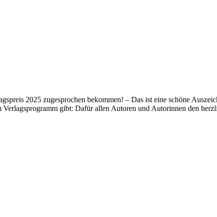
lagspreis 2025 zugesprochen bekommen! – Das ist eine schöne Auszeich
m Verlagsprogramm gibt: Dafür allen Autoren und Autorinnen den her