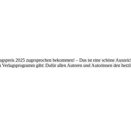
lagspreis 2025 zugesprochen bekommen! – Das ist eine schöne Auszeich
m Verlagsprogramm gibt: Dafür allen Autoren und Autorinnen den her