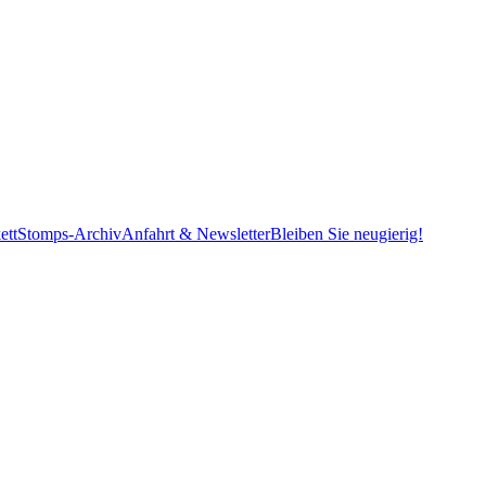
ett
Stomps-Archiv
Anfahrt & Newsletter
Bleiben Sie neugierig!