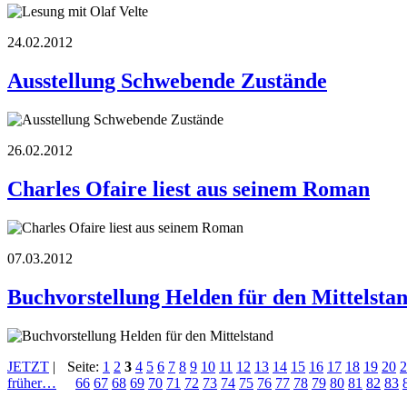
24.02.2012
Ausstellung Schwebende Zustände
26.02.2012
Charles Ofaire liest aus seinem Roman
07.03.2012
Buchvorstellung Helden für den Mittelsta
JETZT
|
Seite:
1
2
3
4
5
6
7
8
9
10
11
12
13
14
15
16
17
18
19
20
2
früher…
66
67
68
69
70
71
72
73
74
75
76
77
78
79
80
81
82
83