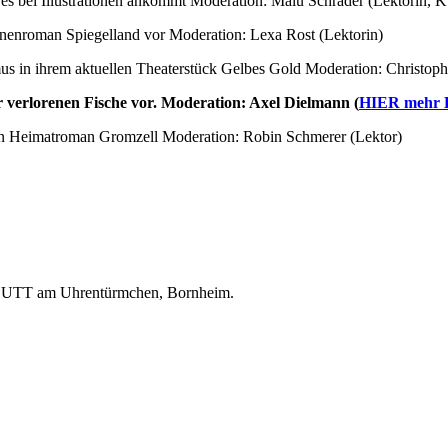
s bei Illustrationen ankommt Moderation: Malu Schrader (Lektorin, Ku
ionenroman Spiegelland vor Moderation: Lexa Rost (Lektorin)
s in ihrem aktuellen Theaterstück Gelbes Gold Moderation: Christoph
er verlorenen Fische vor. Moderation: Axel Dielmann (
HIER mehr De
en Heimatroman Gromzell Moderation: Robin Schmerer (Lektor)
CHUTT am Uhrentürmchen, Bornheim.