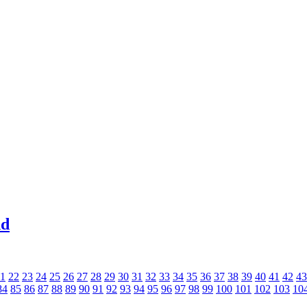
nd
1
22
23
24
25
26
27
28
29
30
31
32
33
34
35
36
37
38
39
40
41
42
43
84
85
86
87
88
89
90
91
92
93
94
95
96
97
98
99
100
101
102
103
10