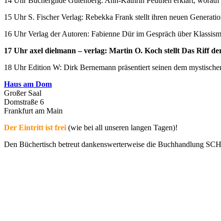
14 Uhr Büchergilde Gutenberg: Ann-Kathrin Peuthen erklärt, worauf e
15 Uhr S. Fischer Verlag: Rebekka Frank stellt ihren neuen Generat
16 Uhr Verlag der Autoren: Fabienne Dür im Gespräch über Klassismu
17 Uhr axel dielmann – verlag: Martin O. Koch stellt Das Riff d
18 Uhr Edition W: Dirk Bernemann präsentiert seinen dem mystisch
Haus am Dom
Großer Saal
Domstraße 6
Frankfurt am Main
Der Eintritt ist frei
(wie bei all unseren langen Tagen)!
Den Büchertisch betreut dankenswerterweise die Buchhandlung S