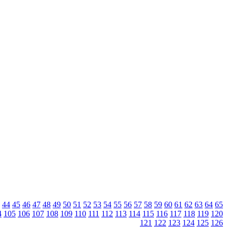
44
45
46
47
48
49
50
51
52
53
54
55
56
57
58
59
60
61
62
63
64
65
4
105
106
107
108
109
110
111
112
113
114
115
116
117
118
119
120
121
122
123
124
125
126