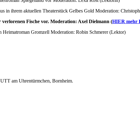
ionenroman Spiegelland vor Moderation: Lexa Rost (Lektorin)
s in ihrem aktuellen Theaterstück Gelbes Gold Moderation: Christoph
er verlorenen Fische vor. Moderation: Axel Dielmann (
HIER mehr De
en Heimatroman Gromzell Moderation: Robin Schmerer (Lektor)
CHUTT am Uhrentürmchen, Bornheim.