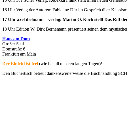
15 Uhr S. Fischer Verlag: Rebekka Frank stellt ihren neuen Generat
16 Uhr Verlag der Autoren: Fabienne Dür im Gespräch über Klassismu
17 Uhr axel dielmann – verlag: Martin O. Koch stellt Das Riff d
18 Uhr Edition W: Dirk Bernemann präsentiert seinen dem mystisch
Haus am Dom
Großer Saal
Domstraße 6
Frankfurt am Main
Der Eintritt ist frei
(wie bei all unseren langen Tagen)!
Den Büchertisch betreut dankenswerterweise die Buchhandlung S