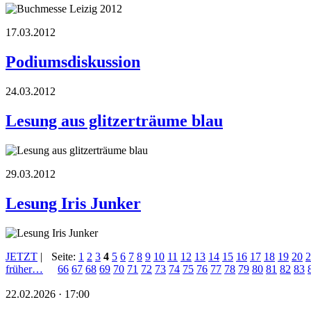
17.03.2012
Podiumsdiskussion
24.03.2012
Lesung aus glitzerträume blau
29.03.2012
Lesung Iris Junker
JETZT
|
Seite:
1
2
3
4
5
6
7
8
9
10
11
12
13
14
15
16
17
18
19
20
2
früher…
66
67
68
69
70
71
72
73
74
75
76
77
78
79
80
81
82
83
22.02.2026 · 17:00