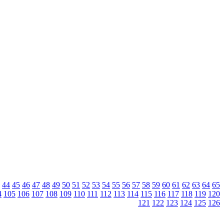
44
45
46
47
48
49
50
51
52
53
54
55
56
57
58
59
60
61
62
63
64
65
4
105
106
107
108
109
110
111
112
113
114
115
116
117
118
119
120
121
122
123
124
125
126