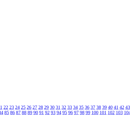
1
22
23
24
25
26
27
28
29
30
31
32
33
34
35
36
37
38
39
40
41
42
43
84
85
86
87
88
89
90
91
92
93
94
95
96
97
98
99
100
101
102
103
10