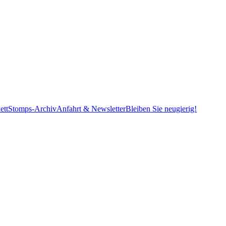
ett
Stomps-Archiv
Anfahrt & Newsletter
Bleiben Sie neugierig!