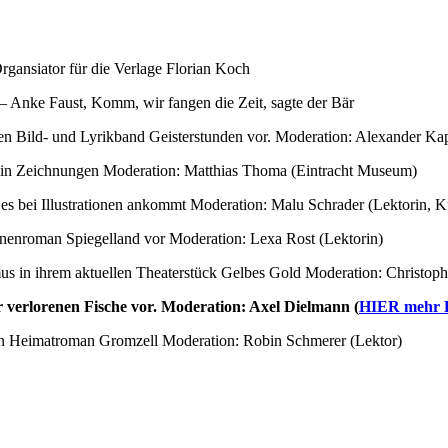
gansiator für die Verlage Florian Koch
 – Anke Faust, Komm, wir fangen die Zeit, sagte der Bär
inen Bild- und Lyrikband Geisterstunden vor. Moderation: Alexander Ka
be in Zeichnungen Moderation: Matthias Thoma (Eintracht Museum)
s bei Illustrationen ankommt Moderation: Malu Schrader (Lektorin, Ku
ionenroman Spiegelland vor Moderation: Lexa Rost (Lektorin)
s in ihrem aktuellen Theaterstück Gelbes Gold Moderation: Christoph
er verlorenen Fische vor. Moderation: Axel Dielmann (
HIER mehr De
en Heimatroman Gromzell Moderation: Robin Schmerer (Lektor)