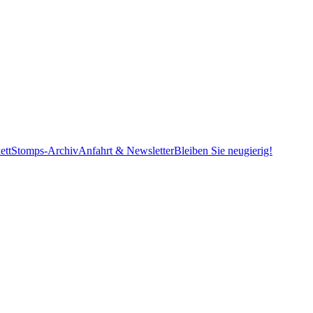
ett
Stomps-Archiv
Anfahrt & Newsletter
Bleiben Sie neugierig!