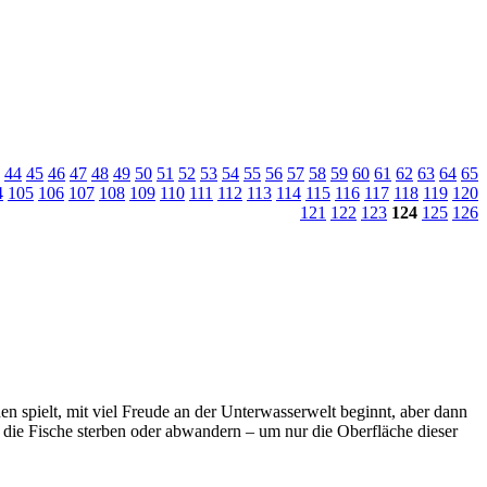
44
45
46
47
48
49
50
51
52
53
54
55
56
57
58
59
60
61
62
63
64
65
4
105
106
107
108
109
110
111
112
113
114
115
116
117
118
119
120
121
122
123
124
125
126
en spielt, mit viel Freude an der Unterwasserwelt beginnt, aber dann
die Fische sterben oder abwandern – um nur die Oberfläche dieser