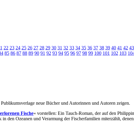
1
22
23
24
25
26
27
28
29
30
31
32
33
34
35
36
37
38
39
40
41
42
43
84
85
86
87
88
89
90
91
92
93
94
95
96
97
98
99
100
101
102
103
10
r Publikumsverlage neue Bücher und Autorinnen und Autoren zeigen.
verlorenen Fische
« vorstellen: Ein Tauch-Roman, der auf den Philippin
in den Ozeanen und Verarmung der Fischerfamilien miterzählt, denen 