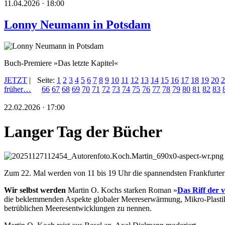
11.04.2026 · 18:00
Lonny Neumann in Potsdam
Buch-Premiere »Das letzte Kapitel«
JETZT
|
Seite:
1
2
3
4
5
6
7
8
9
10
11
12
13
14
15
16
17
18
19
20
2
früher…
66
67
68
69
70
71
72
73
74
75
76
77
78
79
80
81
82
83
22.02.2026 · 17:00
Langer Tag der Bücher
Zum 22. Mal werden von 11 bis 19 Uhr die spannendsten Frankfurte
Wir selbst werden
Martin O. Kochs starken Roman »
Das
Riff der 
die beklemmenden Aspekte globaler Meereserwärmung, Mikro-Plastik 
betrüblichen Meeresentwicklungen zu nennen.