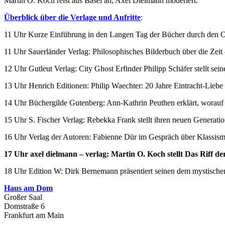
Martin O. Koch reist aus Basel an, Axel Dielmann moderiert.
Überblick über die Verlage und Aufritte
:
11 Uhr Kurze Einführung in den Langen Tag der Bücher durch den Or
11 Uhr Sauerländer Verlag: Philosophisches Bilderbuch über die Zeit
12 Uhr Gutleut Verlag: City Ghost Erfinder Philipp Schäfer stellt se
13 Uhr Henrich Editionen: Philip Waechter: 20 Jahre Eintracht-Lie
14 Uhr Büchergilde Gutenberg: Ann-Kathrin Peuthen erklärt, worauf e
15 Uhr S. Fischer Verlag: Rebekka Frank stellt ihren neuen Generat
16 Uhr Verlag der Autoren: Fabienne Dür im Gespräch über Klassismu
17 Uhr axel dielmann – verlag: Martin O. Koch stellt Das Riff d
18 Uhr Edition W: Dirk Bernemann präsentiert seinen dem mystisch
Haus am Dom
Großer Saal
Domstraße 6
Frankfurt am Main