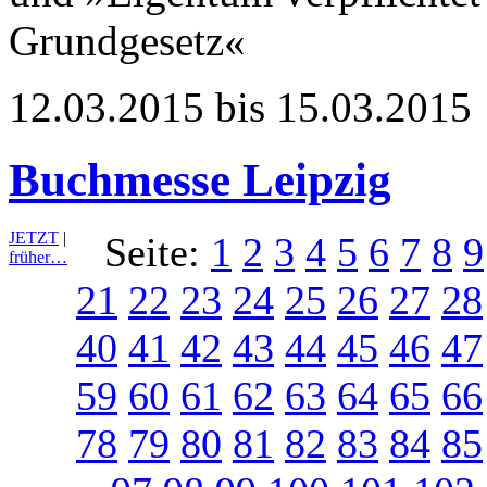
Grundgesetz«
12.03.2015 bis 15.03.2015
Buchmesse Leipzig
JETZT
|
Seite:
1
2
3
4
5
6
7
8
9
früher…
21
22
23
24
25
26
27
28
40
41
42
43
44
45
46
47
59
60
61
62
63
64
65
66
78
79
80
81
82
83
84
85