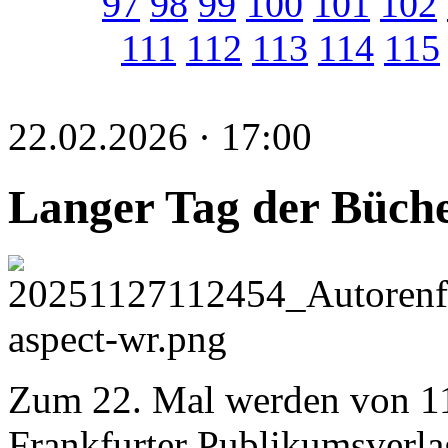
97
98
99
100
101
102
111
112
113
114
115
22.02.2026 · 17:00
Langer Tag der Büch
Zum 22. Mal werden von 11
Frankfurter Publikumsverl