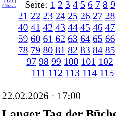
JETZT
|
Seite:
1
2
3
4
5
6
7
8
9
früher…
21
22
23
24
25
26
27
28
40
41
42
43
44
45
46
47
59
60
61
62
63
64
65
66
78
79
80
81
82
83
84
85
97
98
99
100
101
102
111
112
113
114
115
22.02.2026 · 17:00
Langer Tag der Büch