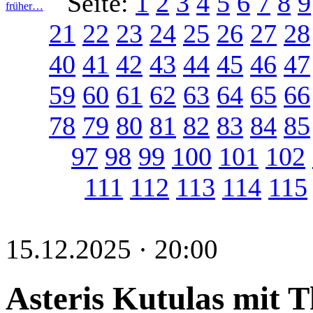
Seite:
1
2
3
4
5
6
7
8
9
früher…
21
22
23
24
25
26
27
28
40
41
42
43
44
45
46
47
59
60
61
62
63
64
65
66
78
79
80
81
82
83
84
85
97
98
99
100
101
102
111
112
113
114
115
15.12.2025 · 20:00
Asteris Kutulas mit 