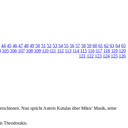
44
45
46
47
48
49
50
51
52
53
54
55
56
57
58
59
60
61
62
63
64
65
4
105
106
107
108
109
110
111
112
113
114
115
116
117
118
119
120
121
122
123
124
125
126
erschienen. Nun spricht Asteris Kutulas über Mikis’ Musik, seine
kis Theodorakis.