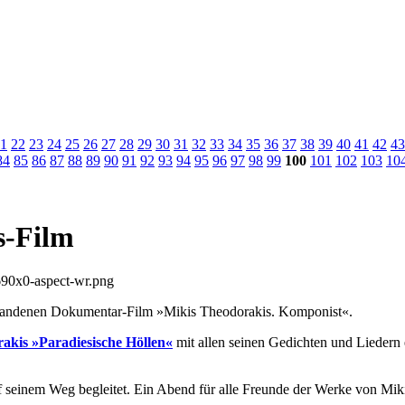
1
22
23
24
25
26
27
28
29
30
31
32
33
34
35
36
37
38
39
40
41
42
43
84
85
86
87
88
89
90
91
92
93
94
95
96
97
98
99
100
101
102
103
10
s-Film
standenen Dokumentar-Film »Mikis Theodorakis. Komponist«.
rakis
»Paradiesische Höllen«
mit allen seinen Gedichten und Liedern 
uf seinem Weg begleitet. Ein Abend für alle Freunde der Werke von Mi