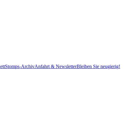
ett
Stomps-Archiv
Anfahrt & Newsletter
Bleiben Sie neugierig!