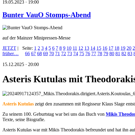
19.05.2023 · 19:00
Bunter VauO Stomps-Abend
auf der Mainzer Minipressen-Messe
JETZT
|
Seite:
1
2
3
4
5
6
7
8
9
10
11
12
13
14
15
16
17
18
19
20
2
früher…
66
67
68
69
70
71
72
73
74
75
76
77
78
79
80
81
82
83
15.12.2025 · 20:00
Asteris Kutulas mit Theodoraki
Asteris Kutulas
zeigt den zusammen mit Regisseur Klaus Slage ent
Zu seinem 100. Geburtstag war bei uns das Buch von
Mikis Theodo
Texte, seine Biografie.
Asteris Kutulas war mit Mikis Theodorakis befreundet und hat ihn a