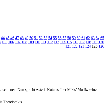
44
45
46
47
48
49
50
51
52
53
54
55
56
57
58
59
60
61
62
63
64
65
4
105
106
107
108
109
110
111
112
113
114
115
116
117
118
119
120
121
122
123
124
125
126
erschienen. Nun spricht Asteris Kutulas über Mikis’ Musik, seine
kis Theodorakis.