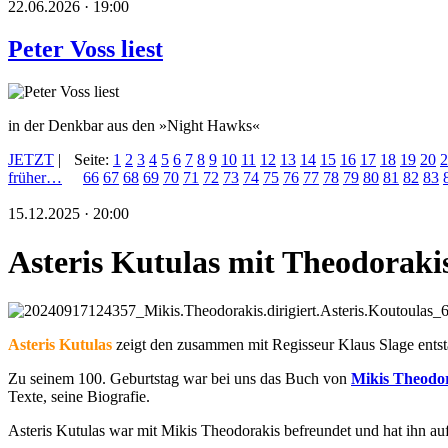
22.06.2026 · 19:00
Peter Voss liest
in der Denkbar aus den »Night Hawks«
JETZT
|
Seite:
1
2
3
4
5
6
7
8
9
10
11
12
13
14
15
16
17
18
19
20
2
früher…
66
67
68
69
70
71
72
73
74
75
76
77
78
79
80
81
82
83
15.12.2025 · 20:00
Asteris Kutulas mit Theodoraki
Asteris Kutulas
zeigt den zusammen mit Regisseur Klaus Slage ent
Zu seinem 100. Geburtstag war bei uns das Buch von
Mikis Theodo
Texte, seine Biografie.
Asteris Kutulas war mit Mikis Theodorakis befreundet und hat ihn a