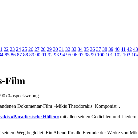
1
22
23
24
25
26
27
28
29
30
31
32
33
34
35
36
37
38
39
40
41
42
43
84
85
86
87
88
89
90
91
92
93
94
95
96
97
98
99
100
101
102
103
10
s-Film
standenen Dokumentar-Film »Mikis Theodorakis. Komponist«.
rakis
»Paradiesische Höllen«
mit allen seinen Gedichten und Liedern 
uf seinem Weg begleitet. Ein Abend für alle Freunde der Werke von Mi