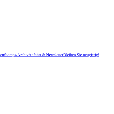
ett
Stomps-Archiv
Anfahrt & Newsletter
Bleiben Sie neugierig!