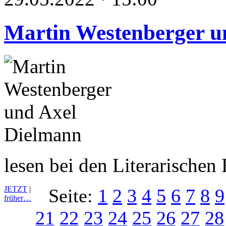
Martin Westenberger u
lesen bei den Literarische
JETZT
|
Seite:
1
2
3
4
5
6
7
8
9
früher…
21
22
23
24
25
26
27
28