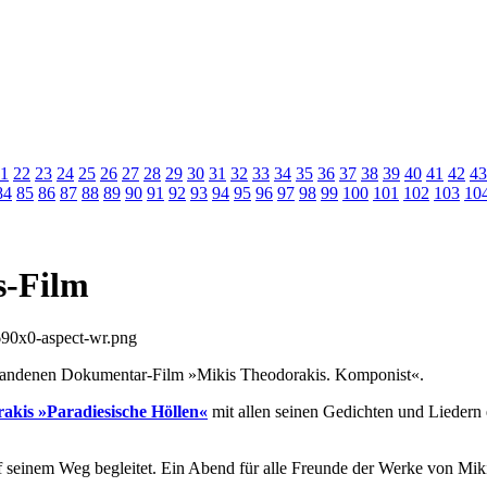
1
22
23
24
25
26
27
28
29
30
31
32
33
34
35
36
37
38
39
40
41
42
43
84
85
86
87
88
89
90
91
92
93
94
95
96
97
98
99
100
101
102
103
10
s-Film
standenen Dokumentar-Film »Mikis Theodorakis. Komponist«.
rakis
»Paradiesische Höllen«
mit allen seinen Gedichten und Liedern 
uf seinem Weg begleitet. Ein Abend für alle Freunde der Werke von Mi