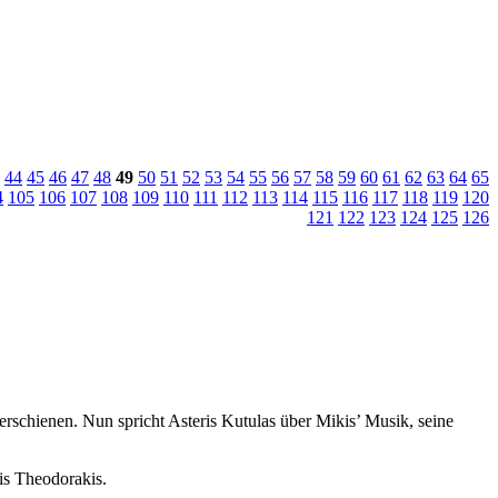
44
45
46
47
48
49
50
51
52
53
54
55
56
57
58
59
60
61
62
63
64
65
4
105
106
107
108
109
110
111
112
113
114
115
116
117
118
119
120
121
122
123
124
125
126
erschienen. Nun spricht Asteris Kutulas über Mikis’ Musik, seine
kis Theodorakis.