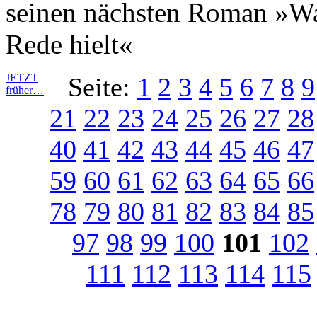
seinen nächsten Roman »War
Rede hielt«
JETZT
|
Seite:
1
2
3
4
5
6
7
8
9
früher…
21
22
23
24
25
26
27
28
40
41
42
43
44
45
46
47
59
60
61
62
63
64
65
66
78
79
80
81
82
83
84
85
97
98
99
100
101
102
111
112
113
114
115