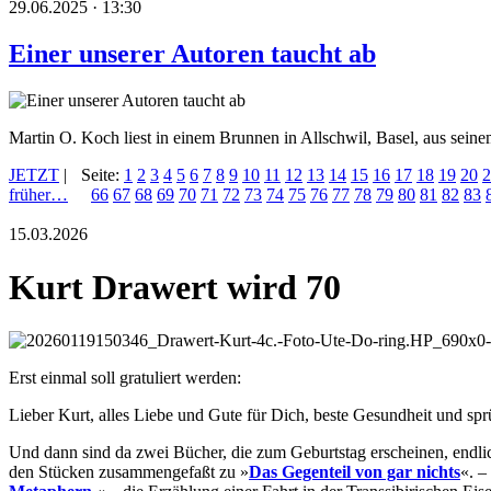
29.06.2025 · 13:30
Einer unserer Autoren taucht ab
Martin O. Koch liest in einem Brunnen in Allschwil, Basel, aus se
JETZT
|
Seite:
1
2
3
4
5
6
7
8
9
10
11
12
13
14
15
16
17
18
19
20
2
früher…
66
67
68
69
70
71
72
73
74
75
76
77
78
79
80
81
82
83
15.03.2026
Kurt Drawert wird 70
Erst einmal soll gratuliert werden:
Lieber Kurt, alles Liebe und Gute für Dich, beste Gesundheit und sp
Und dann sind da zwei Bücher, die zum Geburtstag erscheinen, endlic
den Stücken zusammengefaßt zu »
Das Gegenteil von gar nichts
«. –