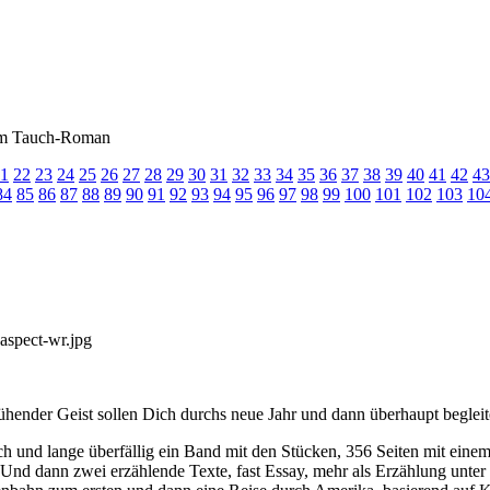
inem Tauch-Roman
1
22
23
24
25
26
27
28
29
30
31
32
33
34
35
36
37
38
39
40
41
42
43
84
85
86
87
88
89
90
91
92
93
94
95
96
97
98
99
100
101
102
103
10
rühender Geist sollen Dich durchs neue Jahr und dann überhaupt begleit
h und lange überfällig ein Band mit den Stücken, 356 Seiten mit einem
 Und dann zwei erzählende Texte, fast Essay, mehr als Erzählung unter