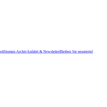
ett
Stomps-Archiv
Anfahrt & Newsletter
Bleiben Sie neugierig!