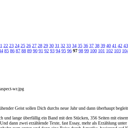
1
22
23
24
25
26
27
28
29
30
31
32
33
34
35
36
37
38
39
40
41
42
43
84
85
86
87
88
89
90
91
92
93
94
95
96
97
98
99
100
101
102
103
10
rühender Geist sollen Dich durchs neue Jahr und dann überhaupt begleit
h und lange überfällig ein Band mit den Stücken, 356 Seiten mit einem
 Und dann zwei erzählende Texte, fast Essay, mehr als Erzählung unter