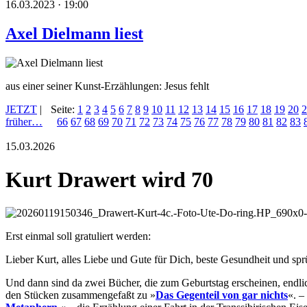
16.03.2023 · 19:00
Axel Dielmann liest
aus einer seiner Kunst-Erzählungen: Jesus fehlt
JETZT
|
Seite:
1
2
3
4
5
6
7
8
9
10
11
12
13
14
15
16
17
18
19
20
2
früher…
66
67
68
69
70
71
72
73
74
75
76
77
78
79
80
81
82
83
15.03.2026
Kurt Drawert wird 70
Erst einmal soll gratuliert werden:
Lieber Kurt, alles Liebe und Gute für Dich, beste Gesundheit und sp
Und dann sind da zwei Bücher, die zum Geburtstag erscheinen, endlic
den Stücken zusammengefaßt zu »
Das Gegenteil von gar nichts
«. –