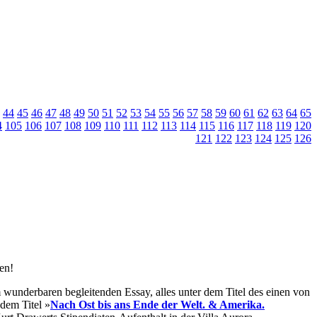
44
45
46
47
48
49
50
51
52
53
54
55
56
57
58
59
60
61
62
63
64
65
4
105
106
107
108
109
110
111
112
113
114
115
116
117
118
119
120
121
122
123
124
125
126
en!
 wunderbaren begleitenden Essay, alles unter dem Titel des einen von
 dem Titel »
Nach Ost bis ans Ende der Welt. & Amerika.