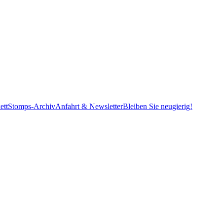
ett
Stomps-Archiv
Anfahrt & Newsletter
Bleiben Sie neugierig!