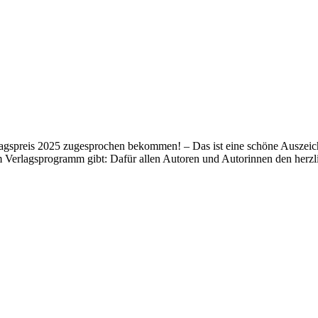
lagspreis 2025 zugesprochen bekommen! – Das ist eine schöne Auszeich
m Verlagsprogramm gibt: Dafür allen Autoren und Autorinnen den her