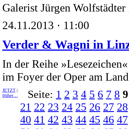
Galerist Jürgen Wolfstädter
24.11.2013 · 11:00
Verder & Wagni in Lin
In der Reihe »Lesezeichen«
im Foyer der Oper am Lande
JETZT
|
Seite:
1
2
3
4
5
6
7
8
9
früher…
21
22
23
24
25
26
27
28
40
41
42
43
44
45
46
47