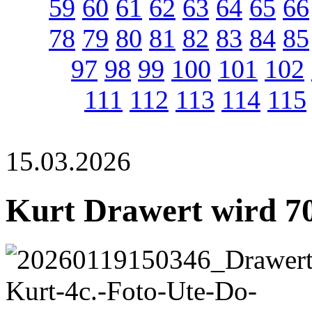
59
60
61
62
63
64
65
66
78
79
80
81
82
83
84
85
97
98
99
100
101
102
111
112
113
114
115
15.03.2026
Kurt Drawert wird 7