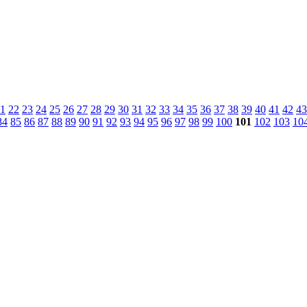
1
22
23
24
25
26
27
28
29
30
31
32
33
34
35
36
37
38
39
40
41
42
43
84
85
86
87
88
89
90
91
92
93
94
95
96
97
98
99
100
101
102
103
10