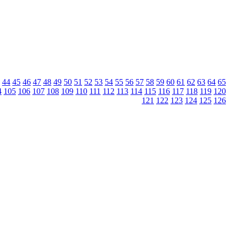
44
45
46
47
48
49
50
51
52
53
54
55
56
57
58
59
60
61
62
63
64
65
4
105
106
107
108
109
110
111
112
113
114
115
116
117
118
119
120
121
122
123
124
125
126