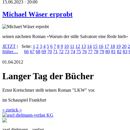
15.06.2023 · 20:00
Michael Wäser erprobt
seinen nächsten Roman »Warum der stille Salvatore eine Rede hielt«
JETZT
|
Seite:
1
2
3
4
5
6
7
8
9
10
11
12
13
14
15
16
17
18
19
20
2
früher…
66
67
68
69
70
71
72
73
74
75
76
77
78
79
80
81
82
83
01.04.2012
Langer Tag der Bücher
Ernst Kretschmer stellt seinen Roman "LKW" vor.
im Schauspiel Frankfurt
« zurück «
axel dielmann – verlag