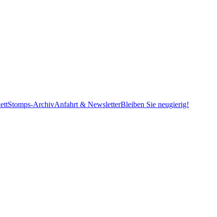
ett
Stomps-Archiv
Anfahrt & Newsletter
Bleiben Sie neugierig!