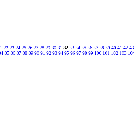
1
22
23
24
25
26
27
28
29
30
31
32
33
34
35
36
37
38
39
40
41
42
43
84
85
86
87
88
89
90
91
92
93
94
95
96
97
98
99
100
101
102
103
10