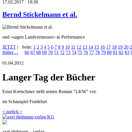
17.02.2017 · 19:30
Bernd Stickelmann et al.
und »sagen Landvermesser« in Performance
JETZT
|
Seite:
1
2
3
4
5
6
7
8
9
10
11
12
13
14
15
16
17
18
19
20
2
früher…
66
67
68
69
70
71
72
73
74
75
76
77
78
79
80
81
82
83
01.04.2012
Langer Tag der Bücher
Ernst Kretschmer stellt seinen Roman "LKW" vor.
im Schauspiel Frankfurt
« zurück «
axel dielmann – verlag