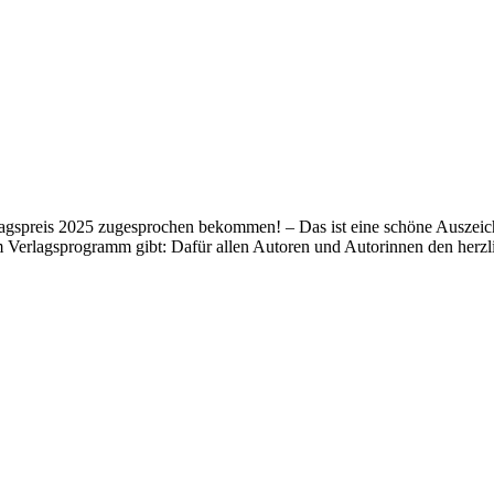
lagspreis 2025 zugesprochen bekommen! – Das ist eine schöne Auszeich
m Verlagsprogramm gibt: Dafür allen Autoren und Autorinnen den her