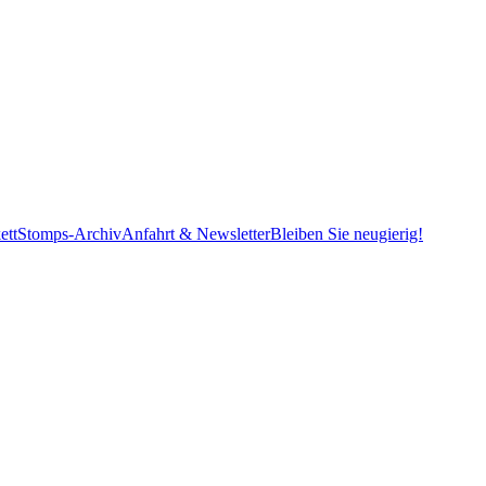
ett
Stomps-Archiv
Anfahrt & Newsletter
Bleiben Sie neugierig!