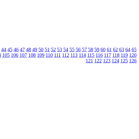
44
45
46
47
48
49
50
51
52
53
54
55
56
57
58
59
60
61
62
63
64
65
4
105
106
107
108
109
110
111
112
113
114
115
116
117
118
119
120
121
122
123
124
125
126