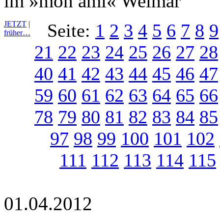
im »mon ami« Weimar
JETZT
|
Seite:
1
2
3
4
5
6
7
8
9
früher…
21
22
23
24
25
26
27
28
40
41
42
43
44
45
46
47
59
60
61
62
63
64
65
66
78
79
80
81
82
83
84
85
97
98
99
100
101
102
111
112
113
114
115
01.04.2012