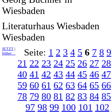
Literaturhaus Wiesbaden
Wiesbaden
JETZT
|
Seite:
1
2
3
4
5
6
7
8
9
früher…
21
22
23
24
25
26
27
28
40
41
42
43
44
45
46
47
59
60
61
62
63
64
65
66
78
79
80
81
82
83
84
85
97
98
99
100
101
102