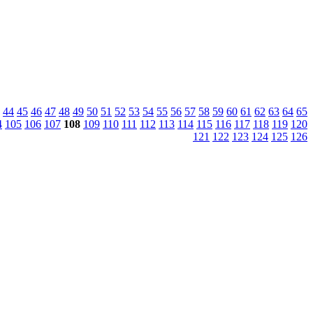
44
45
46
47
48
49
50
51
52
53
54
55
56
57
58
59
60
61
62
63
64
65
4
105
106
107
108
109
110
111
112
113
114
115
116
117
118
119
120
121
122
123
124
125
126