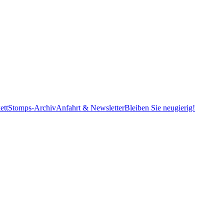
ett
Stomps-Archiv
Anfahrt & Newsletter
Bleiben Sie neugierig!