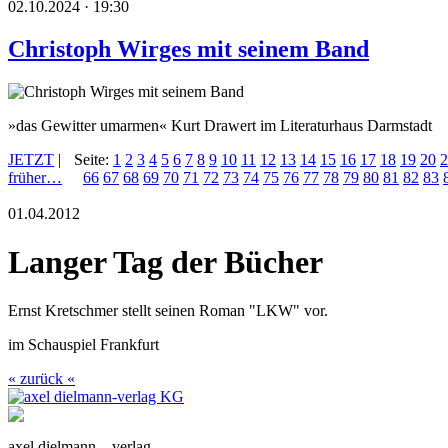
02.10.2024 · 19:30
Christoph Wirges mit seinem Band
»das Gewitter umarmen« Kurt Drawert im Literaturhaus Darmstadt
JETZT
|
Seite:
1
2
3
4
5
6
7
8
9
10
11
12
13
14
15
16
17
18
19
20
2
früher…
66
67
68
69
70
71
72
73
74
75
76
77
78
79
80
81
82
83
01.04.2012
Langer Tag der Bücher
Ernst Kretschmer stellt seinen Roman "LKW" vor.
im Schauspiel Frankfurt
« zurück «
axel dielmann – verlag