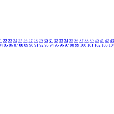
1
22
23
24
25
26
27
28
29
30
31
32
33
34
35
36
37
38
39
40
41
42
43
84
85
86
87
88
89
90
91
92
93
94
95
96
97
98
99
100
101
102
103
10