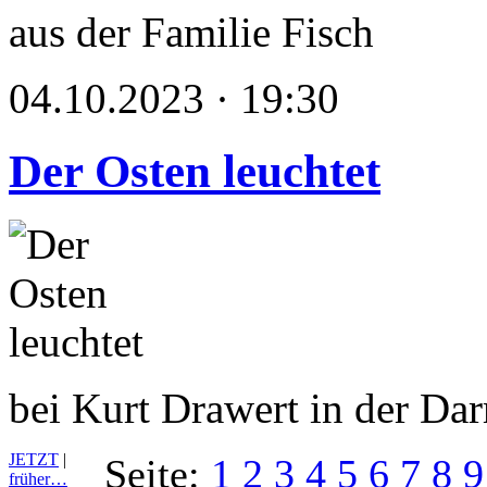
aus der Familie Fisch
04.10.2023 · 19:30
Der Osten leuchtet
bei Kurt Drawert in der Dar
JETZT
|
Seite:
1
2
3
4
5
6
7
8
9
früher…