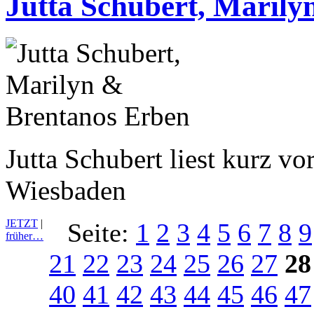
Jutta Schubert, Maril
Jutta Schubert liest kurz v
Wiesbaden
JETZT
|
Seite:
1
2
3
4
5
6
7
8
9
früher…
21
22
23
24
25
26
27
28
40
41
42
43
44
45
46
47