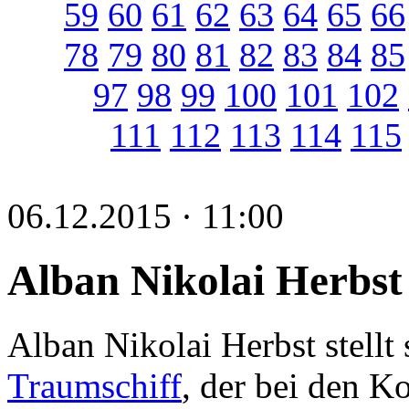
59
60
61
62
63
64
65
66
78
79
80
81
82
83
84
85
97
98
99
100
101
102
111
112
113
114
115
06.12.2015 · 11:00
Alban Nikolai Herbst
Alban Nikolai Herbst stell
Traumschiff
, der bei den K