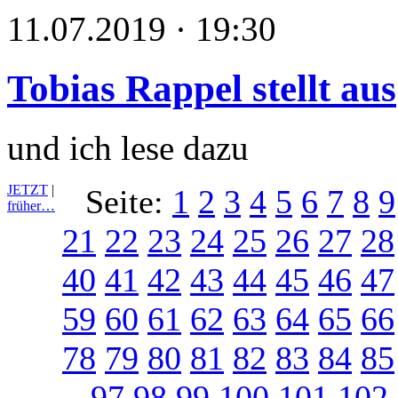
11.07.2019 · 19:30
Tobias Rappel stellt aus
und ich lese dazu
JETZT
|
Seite:
1
2
3
4
5
6
7
8
9
früher…
21
22
23
24
25
26
27
28
40
41
42
43
44
45
46
47
59
60
61
62
63
64
65
66
78
79
80
81
82
83
84
85
97
98
99
100
101
102