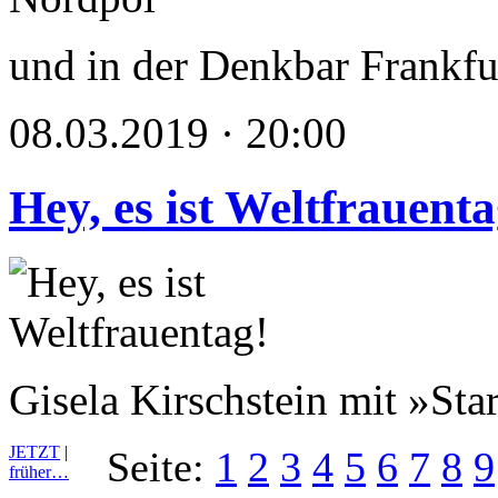
und in der Denkbar Frankfu
08.03.2019 · 20:00
Hey, es ist Weltfrauenta
Gisela Kirschstein mit »Sta
JETZT
|
Seite:
1
2
3
4
5
6
7
8
9
früher…