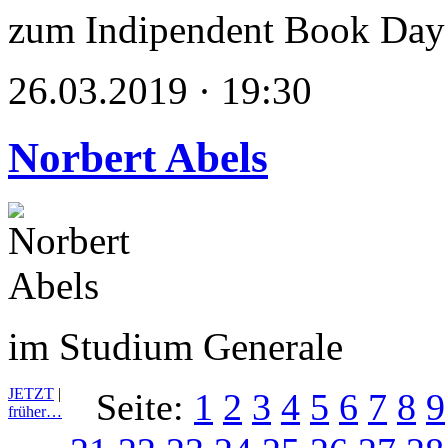
zum Indipendent Book Day
26.03.2019 · 19:30
Norbert Abels
im Studium Generale
JETZT
|
Seite:
1
2
3
4
5
6
7
8
9
früher…