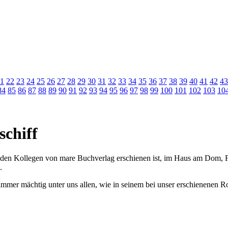
1
22
23
24
25
26
27
28
29
30
31
32
33
34
35
36
37
38
39
40
41
42
43
84
85
86
87
88
89
90
91
92
93
94
95
96
97
98
99
100
101
102
103
10
schiff
i den Kollegen von mare Buchverlag erschienen ist, im Haus am Dom, 
.
immer mächtig unter uns allen, wie in seinem bei unser erschienenen