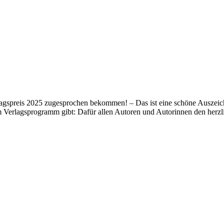
lagspreis 2025 zugesprochen bekommen! – Das ist eine schöne Auszeich
m Verlagsprogramm gibt: Dafür allen Autoren und Autorinnen den her