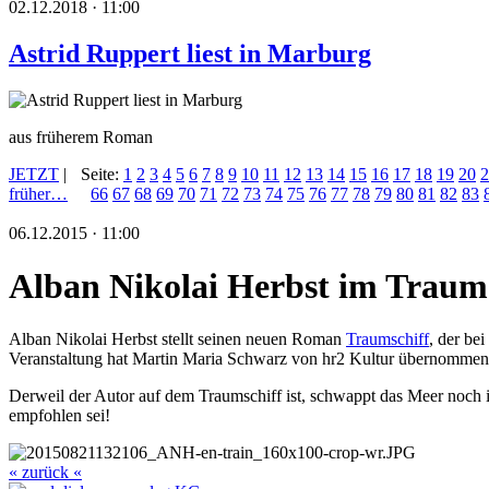
02.12.2018 · 11:00
Astrid Ruppert liest in Marburg
aus früherem Roman
JETZT
|
Seite:
1
2
3
4
5
6
7
8
9
10
11
12
13
14
15
16
17
18
19
20
2
früher…
66
67
68
69
70
71
72
73
74
75
76
77
78
79
80
81
82
83
06.12.2015 · 11:00
Alban Nikolai Herbst im Traum
Alban Nikolai Herbst stellt seinen neuen Roman
Traumschiff
, der be
Veranstaltung hat Martin Maria Schwarz von hr2 Kultur übernommen
Derweil der Autor auf dem Traumschiff ist, schwappt das Meer noch 
empfohlen sei!
« zurück «