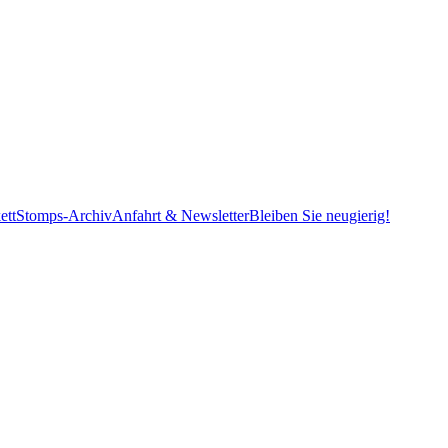
ett
Stomps-Archiv
Anfahrt & Newsletter
Bleiben Sie neugierig!