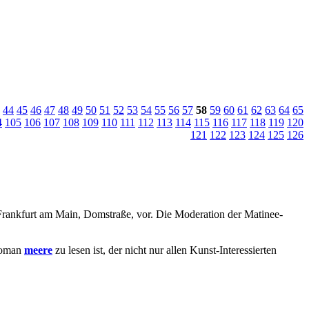
44
45
46
47
48
49
50
51
52
53
54
55
56
57
58
59
60
61
62
63
64
65
4
105
106
107
108
109
110
111
112
113
114
115
116
117
118
119
120
121
122
123
124
125
126
Frankfurt am Main, Domstraße, vor. Die Moderation der Matinee-
 Roman
meere
zu lesen ist, der nicht nur allen Kunst-Interessierten