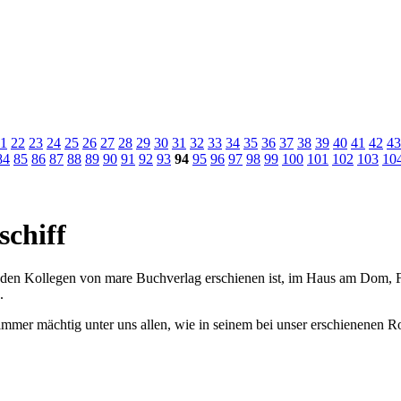
1
22
23
24
25
26
27
28
29
30
31
32
33
34
35
36
37
38
39
40
41
42
43
84
85
86
87
88
89
90
91
92
93
94
95
96
97
98
99
100
101
102
103
10
schiff
i den Kollegen von mare Buchverlag erschienen ist, im Haus am Dom, 
.
immer mächtig unter uns allen, wie in seinem bei unser erschienenen