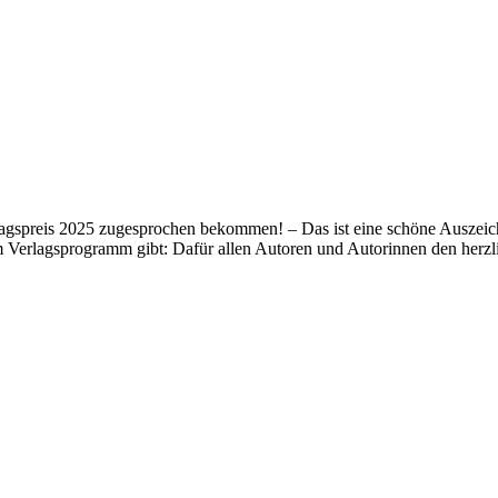
lagspreis 2025 zugesprochen bekommen! – Das ist eine schöne Auszeich
m Verlagsprogramm gibt: Dafür allen Autoren und Autorinnen den her