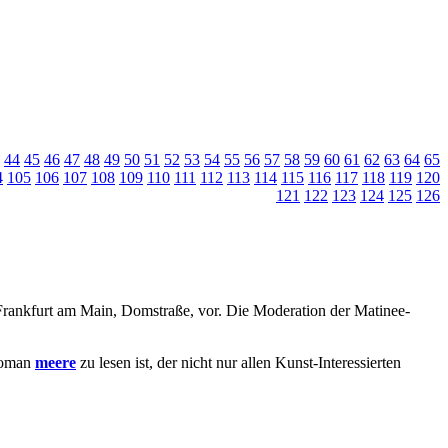
44
45
46
47
48
49
50
51
52
53
54
55
56
57
58
59
60
61
62
63
64
65
4
105
106
107
108
109
110
111
112
113
114
115
116
117
118
119
120
121
122
123
124
125
126
Frankfurt am Main, Domstraße, vor. Die Moderation der Matinee-
 Roman
meere
zu lesen ist, der nicht nur allen Kunst-Interessierten