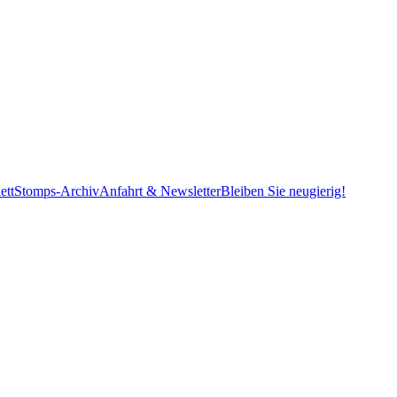
ett
Stomps-Archiv
Anfahrt & Newsletter
Bleiben Sie neugierig!