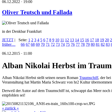
06.12.2022 · 19:00
Oliver Teutsch und Fallada
in der Denkbar Frankfurt
JETZT
|
Seite:
1
2
3
4
5
6
7
8
9
10
11
12
13
14
15
16
17
18
19
20
2
früher…
66
67
68
69
70
71
72
73
74
75
76
77
78
79
80
81
82
83
06.12.2015 · 11:00
Alban Nikolai Herbst im Traum
Alban Nikolai Herbst stellt seinen neuen Roman
Traumschiff
, der be
Veranstaltung hat Martin Maria Schwarz von hr2 Kultur übernommen
Derweil der Autor auf dem Traumschiff ist, schwappt das Meer noch 
empfohlen sei!
« zurück «