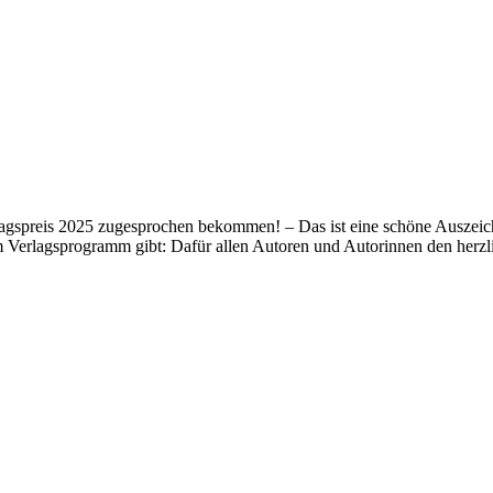
lagspreis 2025 zugesprochen bekommen! – Das ist eine schöne Auszeich
m Verlagsprogramm gibt: Dafür allen Autoren und Autorinnen den her