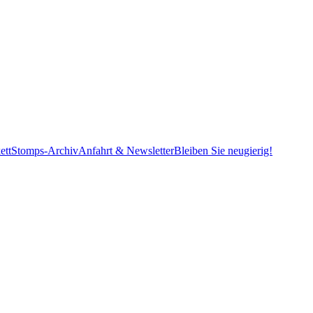
ett
Stomps-Archiv
Anfahrt & Newsletter
Bleiben Sie neugierig!