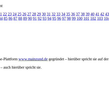
nt
1
22
23
24
25
26
27
28
29
30
31
32
33
34
35
36
37
38
39
40
41
42
43
84
85
86
87
88
89
90
91
92
93
94
95
96
97
98
99
100
101
102
103
10
ne-Plattform
www.mainzund.de
gegründet – hierüber spricht sie auf d
 – auch hierüber spricht sie.