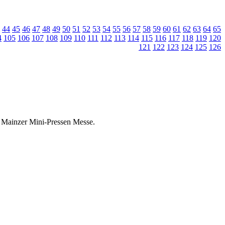
44
45
46
47
48
49
50
51
52
53
54
55
56
57
58
59
60
61
62
63
64
65
4
105
106
107
108
109
110
111
112
113
114
115
116
117
118
119
120
121
122
123
124
125
126
er Mainzer Mini-Pressen Messe.