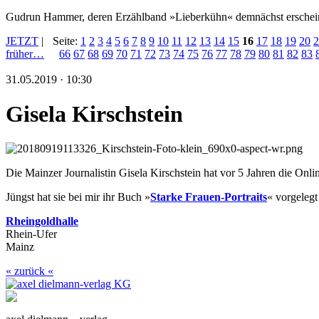
Gudrun Hammer, deren Erzählband »Lieberkühn« demnächst erschei
JETZT
|
Seite:
1
2
3
4
5
6
7
8
9
10
11
12
13
14
15
16
17
18
19
20
2
früher…
66
67
68
69
70
71
72
73
74
75
76
77
78
79
80
81
82
83
31.05.2019 · 10:30
Gisela Kirschstein
Die Mainzer Journalistin Gisela Kirschstein hat vor 5 Jahren die Onli
Jüngst hat sie bei mir ihr Buch »
Starke Frauen-Portraits
« vorgelegt
Rheingoldhalle
Rhein-Ufer
Mainz
« zurück «