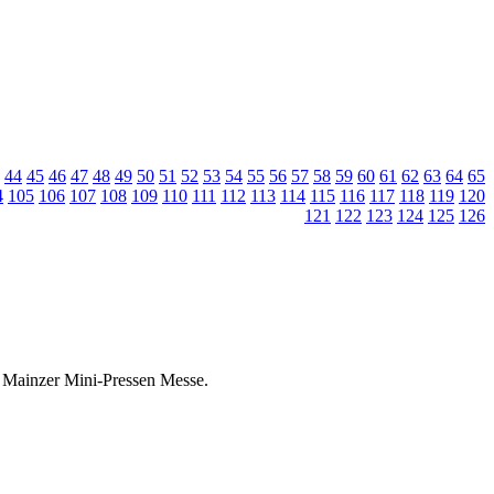
44
45
46
47
48
49
50
51
52
53
54
55
56
57
58
59
60
61
62
63
64
65
4
105
106
107
108
109
110
111
112
113
114
115
116
117
118
119
120
121
122
123
124
125
126
er Mainzer Mini-Pressen Messe.