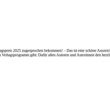
lagspreis 2025 zugesprochen bekommen! – Das ist eine schöne Auszeich
m Verlagsprogramm gibt: Dafür allen Autoren und Autorinnen den her