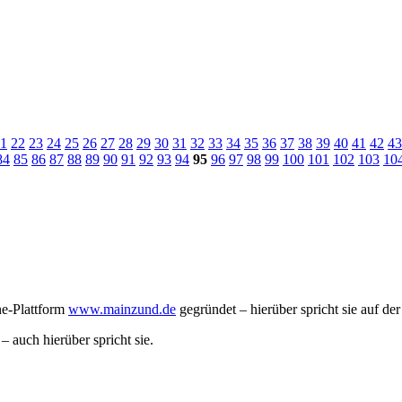
1
22
23
24
25
26
27
28
29
30
31
32
33
34
35
36
37
38
39
40
41
42
43
84
85
86
87
88
89
90
91
92
93
94
95
96
97
98
99
100
101
102
103
10
ne-Plattform
www.mainzund.de
gegründet – hierüber spricht sie auf d
 – auch hierüber spricht sie.