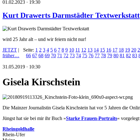
01.02.2023 · 19:30
Kurt Drawerts Darmstädter Textwerkstatt
wird 25 Jahr alt – und wir feiern nicht nur!
JETZT
|
Seite:
1
2
3
4
5
6
7
8
9
10
11
12
13
14
15
16
17
18
19
20
2
früher…
66
67
68
69
70
71
72
73
74
75
76
77
78
79
80
81
82
83
31.05.2019 · 10:30
Gisela Kirschstein
Die Mainzer Journalistin Gisela Kirschstein hat vor 5 Jahren die Onli
Jüngst hat sie bei mir ihr Buch »
Starke Frauen-Portraits
« vorgelegt
Rheingoldhalle
Rhein-Ufer