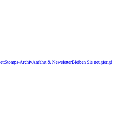
ett
Stomps-Archiv
Anfahrt & Newsletter
Bleiben Sie neugierig!