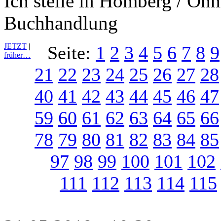
Ich stelle in Homberg / Oh
Buchhandlung
JETZT
|
Seite:
1
2
3
4
5
6
7
8
9
früher…
21
22
23
24
25
26
27
28
40
41
42
43
44
45
46
47
59
60
61
62
63
64
65
66
78
79
80
81
82
83
84
85
97
98
99
100
101
102
111
112
113
114
115