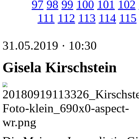
97
98
99
100
101
102
111
112
113
114
115
31.05.2019 · 10:30
Gisela Kirschstein