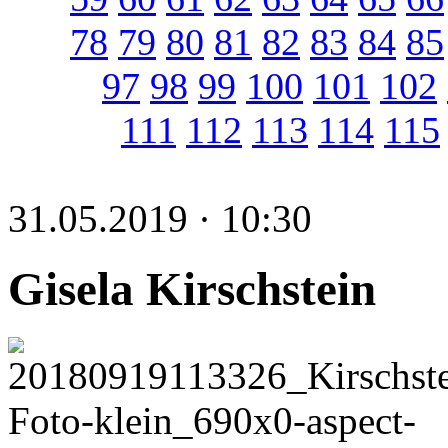
78
79
80
81
82
83
84
85
97
98
99
100
101
102
111
112
113
114
115
31.05.2019 · 10:30
Gisela Kirschstein