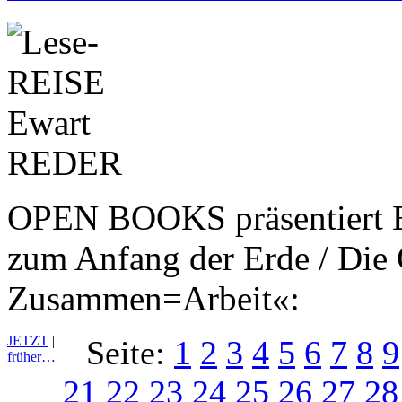
OPEN BOOKS präsentiert E
zum Anfang der Erde / Die 
Zusammen=Arbeit«:
JETZT
|
Seite:
1
2
3
4
5
6
7
8
9
früher…
21
22
23
24
25
26
27
28